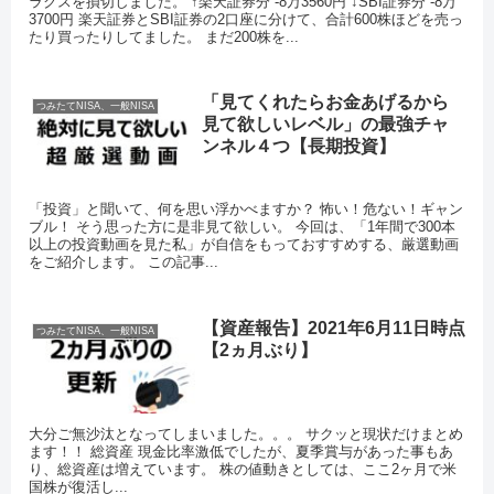
ラクスを損切しました。 ↑楽天証券分 -8万3560円 ↓SBI証券分 -8万
3700円 楽天証券とSBI証券の2口座に分けて、合計600株ほどを売っ
たり買ったりしてました。 まだ200株を...
「見てくれたらお金あげるから
つみたてNISA、一般NISA
見て欲しいレベル」の最強チャ
ンネル４つ【長期投資】
「投資」と聞いて、何を思い浮かべますか？ 怖い！危ない！ギャン
ブル！ そう思った方に是非見て欲しい。 今回は、「1年間で300本
以上の投資動画を見た私」が自信をもっておすすめする、厳選動画
をご紹介します。 この記事...
【資産報告】2021年6月11日時点
つみたてNISA、一般NISA
【2ヵ月ぶり】
大分ご無沙汰となってしまいました。。。 サクッと現状だけまとめ
ます！！ 総資産 現金比率激低でしたが、夏季賞与があった事もあ
り、総資産は増えています。 株の値動きとしては、ここ2ヶ月で米
国株が復活し...