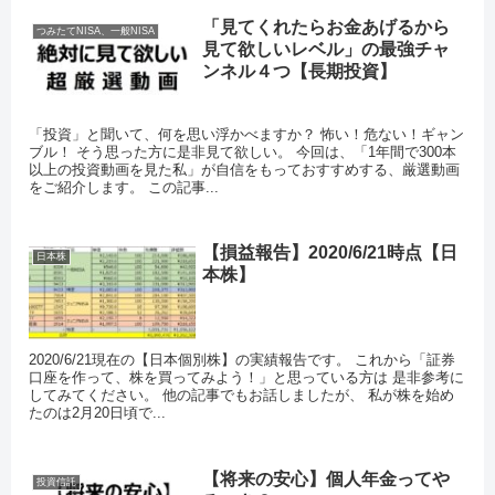
「見てくれたらお金あげるから
つみたてNISA、一般NISA
見て欲しいレベル」の最強チャ
ンネル４つ【長期投資】
「投資」と聞いて、何を思い浮かべますか？ 怖い！危ない！ギャン
ブル！ そう思った方に是非見て欲しい。 今回は、「1年間で300本
以上の投資動画を見た私」が自信をもっておすすめする、厳選動画
をご紹介します。 この記事...
【損益報告】2020/6/21時点【日
日本株
本株】
2020/6/21現在の【日本個別株】の実績報告です。 これから「証券
口座を作って、株を買ってみよう！」と思っている方は 是非参考に
してみてください。 他の記事でもお話しましたが、 私が株を始め
たのは2月20日頃で...
【将来の安心】個人年金ってや
投資信託