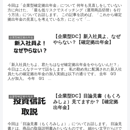
今回は「企業型確定拠出年金」について 何年も見直しをしていない
方に向けた、「最も低リスクでスイッチング（運用商品切替）を行
う方法」についてお話します。 この記事を読めば、「これから確定
拠出年金の見直しを考えている方」にとって「...
【企業型DC】新入社員よ、なぜ
企業型確定拠出年金
やらない？【確定拠出年金】
「新入社員たちよ、君たちはなぜ確定拠出年金をやらないんだ？」
今日はこんなテーマで話をします。 私の勤め先に配属された新入社
員たちの確定拠出年金の加入実績は以下の通りです。 去年 0/3
人が加入。 今年 0/1 ...
【企業型DC】目論見書（もくろ
企業型確定拠出年金
みしょ）見てますか？【確定拠
出年金】
今回は「目論見書（もくろみしょ）」についてお話します。 目論見
書とは、商品の取扱説明書みたいなものです。 細かい文字だらけで